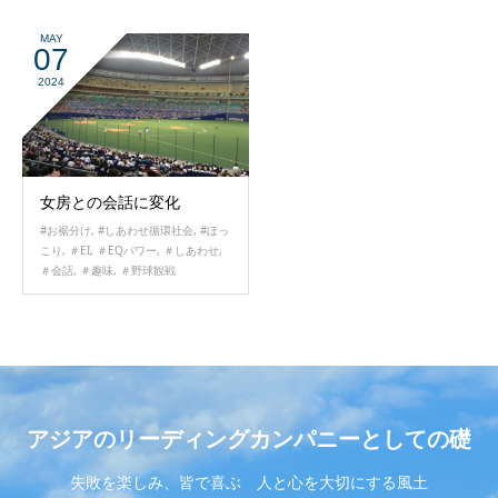
MAY
07
2024
女房との会話に変化
#お裾分け
,
#しあわせ循環社会
,
#ほっ
こり
,
＃EI
,
＃EQパワー
,
＃しあわせ
,
＃会話
,
＃趣味
,
＃野球観戦
アジアのリーディングカンパニーとしての礎
失敗を楽しみ、皆で喜ぶ 人と心を大切にする風土