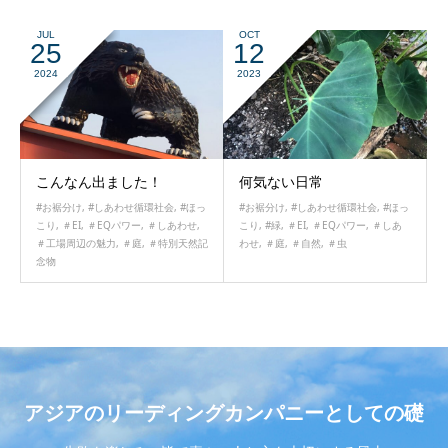
JUL
OCT
25
12
2024
2023
こんなん出ました！
何気ない日常
#お裾分け
,
#しあわせ循環社会
,
#ほっ
#お裾分け
,
#しあわせ循環社会
,
#ほっ
こり
,
＃EI
,
＃EQパワー
,
＃しあわせ
,
こり
,
#緑
,
＃EI
,
＃EQパワー
,
＃しあ
＃工場周辺の魅力
,
＃庭
,
＃特別天然記
わせ
,
＃庭
,
＃自然
,
＃虫
念物
アジアのリーディングカンパニーとしての礎