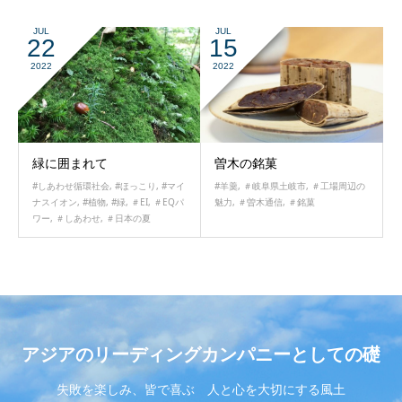
JUL
JUL
22
15
2022
2022
緑に囲まれて
曽木の銘菓
#しあわせ循環社会
,
#ほっこり
,
#マイ
#羊羹
,
＃岐阜県土岐市
,
＃工場周辺の
ナスイオン
,
#植物
,
#緑
,
＃EI
,
＃EQパ
魅力
,
＃曽木通信
,
＃銘菓
ワー
,
＃しあわせ
,
＃日本の夏
アジアのリーディングカンパニーとしての礎
失敗を楽しみ、皆で喜ぶ 人と心を大切にする風土