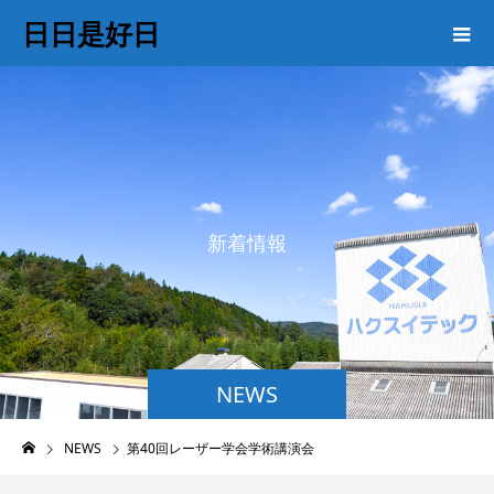
日日是好日
新
着
情
報
NEWS
NEWS
第40回レーザー学会学術講演会