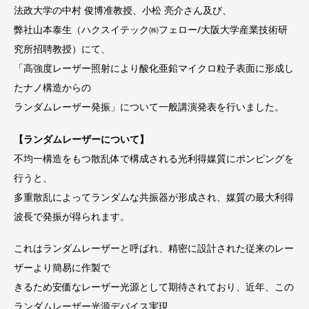
法政大学の中村 俊博准教授、小松 亮介さん及び、
弊社山本泰生（ハクスイテック㈱フェロー/大阪大学産業技術研
究所招聘教授）にて、
「高強度レーザー照射により酸化亜鉛マイクロ粒子表面に形成し
たナノ構造からの
ランダムレーザー発振」について一般講演発表を行いました。
【ランダムレーザーについて】
不均一構造をもつ散乱体で構成される光利得媒質にポンピングを
行うと、
多重散乱によってランダムな共振器が形成され、媒質の最大利得
波長で発振が得られます。
これはランダムレーザーと呼ばれ、精密に設計された従来のレー
ザーより簡易に作製で
きるため安価なレーザー光源として期待されており、近年、この
ランダムレーザー光源デバイス実現