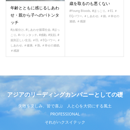
歳を取るのも悪くない
年齢とともに感じるしあわ
#Young Bloods
,
#ほっこり
,
＃EI
,
＃
せ・親から子へのバトンタ
EQパワー
,
＃しあわせ
,
＃娘
,
＃幸せの
連鎖
,
＃感謝
ッチ
#お裾分け
,
#しあわせ循環社会
,
#ほっ
こり
,
#バトンタッチ
,
#感動
,
#笑顔
,
#
規則正しい生活
,
＃EI
,
＃EQパワー
,
＃
しあわせ
,
＃健康
,
＃孫
,
＃幸せの連鎖
,
＃感謝
アジアのリーディングカンパニーとしての礎
失敗を楽しみ、皆で喜ぶ 人と心を大切にする風土
PROFESSIONAL
それがハクスイテック