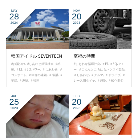
MAY
NOV
28
20
2024
2023
韓国アイドル SEVENTEEN
至福の時間
#お裾分け
,
#しあわせ循環社会
,
#感
#しあわせ循環社会
,
＃EI
,
＃EQパワ
動
,
＃EI
,
＃EQパワー
,
＃しあわせ
,
＃
ー
,
＃こんなところにもハクスイ製品
,
コンサート
,
＃幸せの連鎖
,
＃感謝
,
＃
＃しあわせ
,
＃クルマ
,
＃ドライブ
,
＃
笑顔
,
＃趣味
,
＃韓国
レース用タイヤ
,
＃感謝
,
＃酸化亜鉛
JUL
FEB
25
20
2023
2023