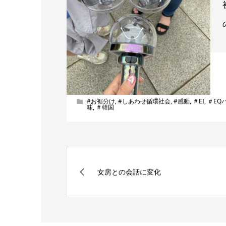
#お裾分け
,
#しあわせ循環社会
,
#感動
,
＃EI
,
＃EQ
味
,
＃韓国
女房との会話に変化