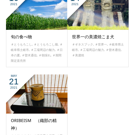
2021
2021
旬の食べ物
世界一の美濃焼こま犬
＃とうもろこし
,
＃とうもろこし畑
,
＃
＃ギネスブック
,
＃世界一
,
＃岐阜県土
岐阜県土岐市
,
＃工場周辺の魅力
,
＃日
岐市
,
＃工場周辺の魅力
,
＃曽木通信
,
本の夏
,
＃曽木通信
,
＃朝採れ
,
＃期間
＃美濃焼
限定直売所
MAY
21
2021
ORIBEISM （織部の精
神）