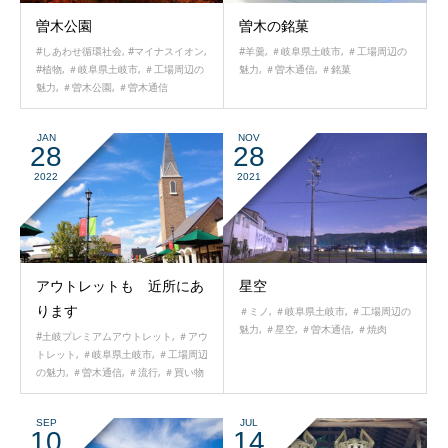
曽木の銘菓
曽木公園
#羊羹
,
＃岐阜県土岐市
,
＃工場周辺の
#しあわせ循環社会
,
#マイナスイオン
,
魅力
,
＃曽木通信
,
＃銘菓
#植物
,
＃岐阜県土岐市
,
＃工場周辺の
魅力
,
＃曽木公園
,
＃曽木通信
JAN
NOV
28
28
2022
2021
アウトレットも 近所にあ
星空
ります
＃ミノ
,
＃岐阜県土岐市
,
＃工場周辺の
魅力
,
＃星空
,
＃曽木通信
,
＃焼肉
#土岐プレミアムアウトレット
,
＃アウ
トレット
,
＃岐阜県土岐市
,
＃工場周辺
の魅力
,
＃曽木通信
,
＃流行
,
＃買い物
SEP
JUL
10
14