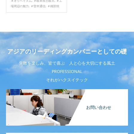
＃オリベイズム
,
＃岐阜県土岐市
,
＃工
場周辺の魅力
,
＃曽木通信
,
＃織部焼
アジアのリーディングカンパニーとしての礎
失敗を楽しみ、皆で喜ぶ 人と心を大切にする風土
PROFESSIONAL
それがハクスイテック
お問い合わせ