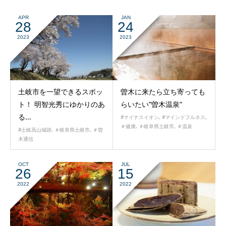
APR
JAN
28
24
2023
2023
土岐市を一望できるスポッ
曽木に来たら立ち寄っても
ト！ 明智光秀にゆかりのあ
らいたい”曽木温泉”
る...
#マイナスイオン
,
#マインドフルネス
,
＃健康
,
＃岐阜県土岐市
,
＃温泉
#土岐高山城跡
,
＃岐阜県土岐市
,
＃曽
木通信
OCT
JUL
26
15
2022
2022