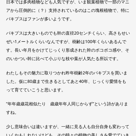
日本では多肉植物なども人気ですが、いま観葉植物で一部のマニ
アから圧倒的に（？）支持されているのはこの塊根植物で、特に
パキプスはファンが多いようです。
パキプスは大きいものでも幹の直径20センチくらい、高さもせい
ぜい1メートルくらいなんですが、樹齢は100年くらいあるんで
す。
長い年月をかけてじっくり形成された幹のボコボコ感や、そ
のいかつい幹に比べて小ぶりな
枝や葉が
人気たる所以です。
わたしもその魅力に取りつかれ昨年樹齢2年のパキプスを買いま
した。仮に80歳まで生きるとしてあと40年、じっくり愛情をも
って育てていこうと思います。
”年年歳歳花相似たり 歳歳年年人同じからず”という詩がありま
すね。
少し意味合いは違いますが、一緒に見る人も自分自身も変わって
いくかもしれないけども、その時々の植物の
美しさを愛でていき