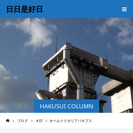
日日是好日
HAKUSUI COLUMN
ブログ
＃EI
オペルクリカリアパキプス