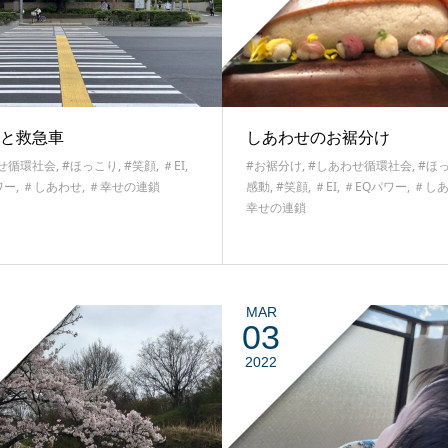
と救急車
しあわせのお裾分け
せ循環社会
,
#ほっこり
,
#笑顔
,
＃EI
,
#お裾分け
,
#しあわせ循環社会
,
#ほ
ワー
,
＃しあわせ
,
＃幸せの連鎖
感動
,
#笑顔
,
＃EI
,
＃EQパワー
,
＃し
幸せの連鎖
MAR
03
2022