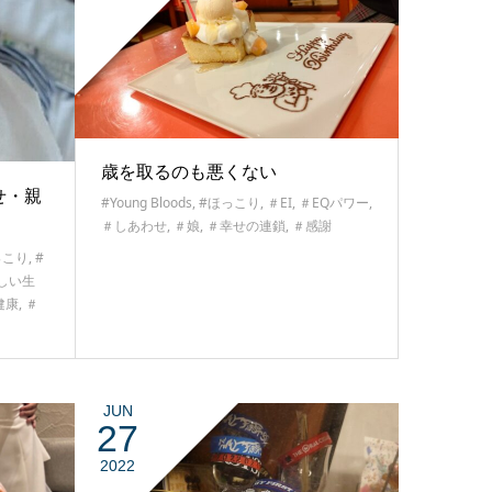
歳を取るのも悪くない
せ・親
#Young Bloods
,
#ほっこり
,
＃EI
,
＃EQパワー
,
＃しあわせ
,
＃娘
,
＃幸せの連鎖
,
＃感謝
っこり
,
#
しい生
健康
,
＃
JUN
27
2022