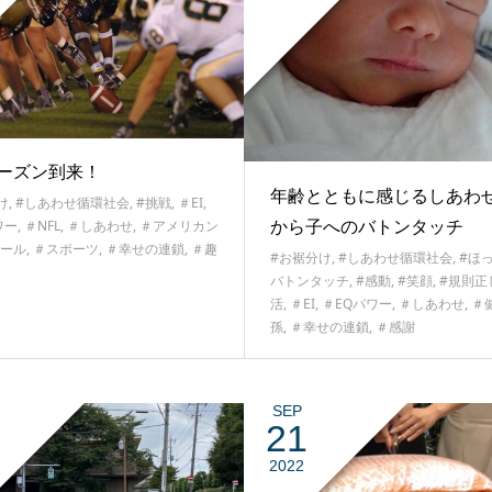
シーズン到来！
年齢とともに感じるしあわ
け
,
#しあわせ循環社会
,
#挑戦
,
＃EI
,
から子へのバトンタッチ
ワー
,
＃NFL
,
＃しあわせ
,
＃アメリカン
ール
,
＃スポーツ
,
＃幸せの連鎖
,
＃趣
#お裾分け
,
#しあわせ循環社会
,
#ほ
バトンタッチ
,
#感動
,
#笑顔
,
#規則正
活
,
＃EI
,
＃EQパワー
,
＃しあわせ
,
＃
孫
,
＃幸せの連鎖
,
＃感謝
SEP
21
2022