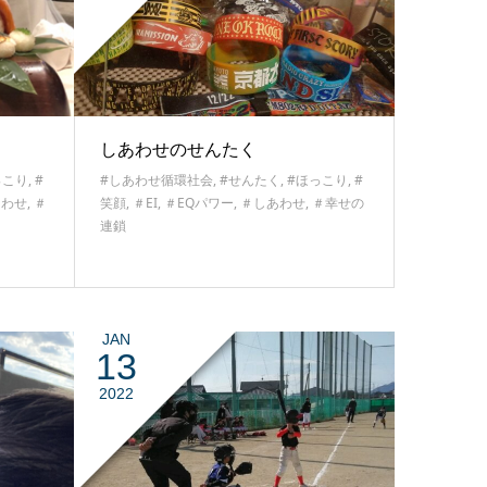
しあわせのせんたく
っこり
,
#
#しあわせ循環社会
,
#せんたく
,
#ほっこり
,
#
あわせ
,
＃
笑顔
,
＃EI
,
＃EQパワー
,
＃しあわせ
,
＃幸せの
連鎖
JAN
13
2022