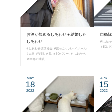
お酒が飲めるしあわせ＋結婚した
自衛隊
しあわせ
#しあわ
＃EQパ
#しあわせ循環社会
,
#ほっこり
,
#ハイボール
,
#大将
,
#笑顔
,
＃EI
,
＃EQパワー
,
＃しあわせ
,
＃幸せの連鎖
MAY
APR
18
15
2022
2022