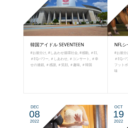
韓国アイドル SEVENTEEN
NFL
#お裾分け
,
#しあわせ循環社会
,
#感動
,
＃EI
,
#お裾分
＃EQパワー
,
＃しあわせ
,
＃コンサート
,
＃幸
＃EQパ
せの連鎖
,
＃感謝
,
＃笑顔
,
＃趣味
,
＃韓国
フットボ
味
DEC
OCT
08
19
2022
2022