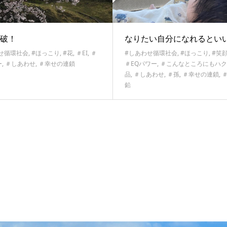
破！
なりたい自分になれるとい
せ循環社会
,
#ほっこり
,
#花
,
＃EI
,
＃
#しあわせ循環社会
,
#ほっこり
,
#笑
ー
,
＃しあわせ
,
＃幸せの連鎖
＃EQパワー
,
＃こんなところにもハク
品
,
＃しあわせ
,
＃孫
,
＃幸せの連鎖
,
鉛